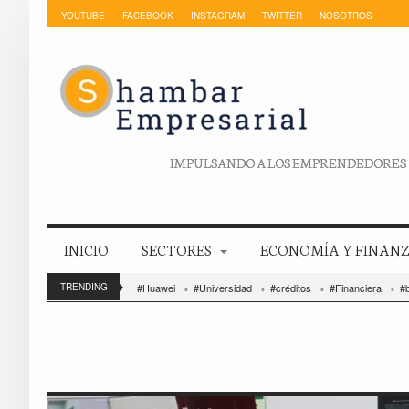
YOUTUBE
FACEBOOK
INSTAGRAM
TWITTER
NOSOTROS
IMPULSANDO A LOS EMPRENDEDORES
INICIO
SECTORES
ECONOMÍA Y FINAN
TRENDING
#Huawei
#Universidad
#créditos
#Financiera
#b