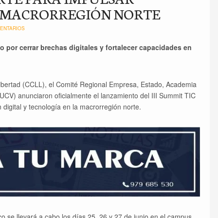
A MACRORREGIÓN NORTE
ENTARIOS
 por cerrar brechas digitales y fortalecer capacidades en
ibertad (CCLL), el Comité Regional Empresa, Estado, Academia
(UCV) anunciaron oficialmente el lanzamiento del III Summit TIC
digital y tecnología en la macrorregión norte.
 se llevará a cabo los días 25, 26 y 27 de junio en el campus