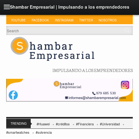
Shambar Empresarial | Impulsando a los emprendedores
YOUTUBE
FACEBOOK
INSTAGRAM
TWITTER
NOSOTROS
IMPULSANDO A LOS EMPRENDEDORES
TRENDING
#Huawei
#créditos
#Financiera
#Universidad
#smartwatches
#solvencia