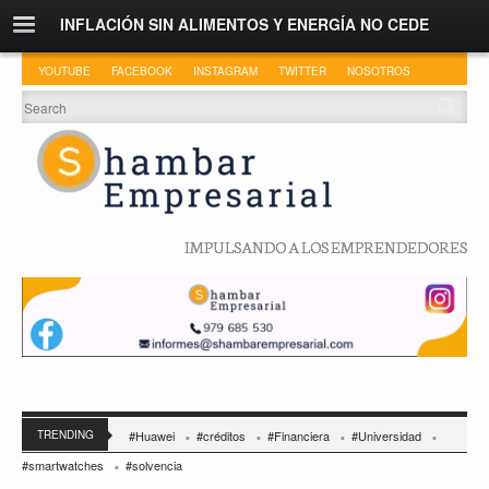
INFLACIÓN SIN ALIMENTOS Y ENERGÍA NO CEDE
YOUTUBE
FACEBOOK
INSTAGRAM
TWITTER
NOSOTROS
IMPULSANDO A LOS EMPRENDEDORES
TRENDING
#Huawei
#créditos
#Financiera
#Universidad
#smartwatches
#solvencia