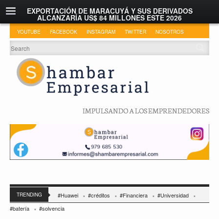
EXPORTACIÓN DE MARACUYÁ Y SUS DERIVADOS
ALCANZARÍA US$ 84 MILLONES ESTE 2026
YOUTUBE
FACEBOOK
INSTAGRAM
TWITTER
NOSOTROS
IMPULSANDO A LOS EMPRENDEDORES
TRENDING
#Huawei
#créditos
#Financiera
#Universidad
#batería
#solvencia