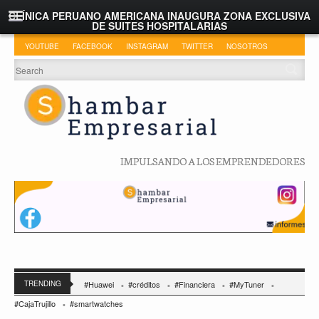
CLÍNICA PERUANO AMERICANA INAUGURA ZONA EXCLUSIVA
DE SUITES HOSPITALARIAS
YOUTUBE
FACEBOOK
INSTAGRAM
TWITTER
NOSOTROS
IMPULSANDO A LOS EMPRENDEDORES
TRENDING
#Huawei
#créditos
#Financiera
#MyTuner
#CajaTrujillo
#smartwatches