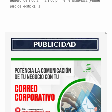
febrero, de 9:00 a.m. a 1:00 p.m. en el MallPlaza (Primer
piso del edificio[…]