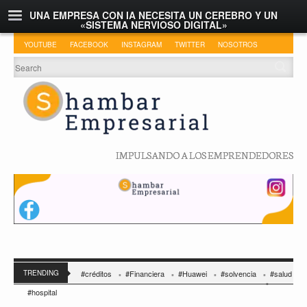
UNA EMPRESA CON IA NECESITA UN CEREBRO Y UN
«SISTEMA NERVIOSO DIGITAL»
YOUTUBE
FACEBOOK
INSTAGRAM
TWITTER
NOSOTROS
IMPULSANDO A LOS EMPRENDEDORES
TRENDING
#créditos
#Financiera
#Huawei
#solvencia
#salud
#hospital