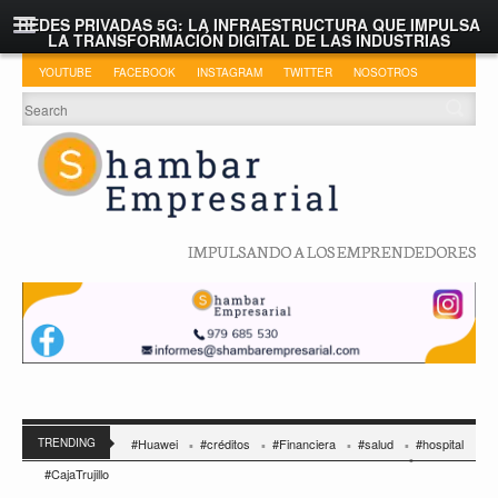
REDES PRIVADAS 5G: LA INFRAESTRUCTURA QUE IMPULSA
LA TRANSFORMACIÓN DIGITAL DE LAS INDUSTRIAS
YOUTUBE
FACEBOOK
INSTAGRAM
TWITTER
NOSOTROS
IMPULSANDO A LOS EMPRENDEDORES
TRENDING
#Huawei
#créditos
#Financiera
#salud
#hospital
#CajaTrujillo