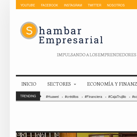
YOUTUBE
FACEBOOK
INSTAGRAM
TWITTER
NOSOTROS
IMPULSANDO A LOS EMPRENDEDORES
INICIO
SECTORES
ECONOMÍA Y FINAN
TRENDING
#Huawei
#créditos
#Financiera
#CajaTrujillo
#so