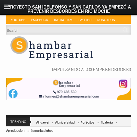
PROYECTO SAN IDELFONSO Y SAN CARLOS YA EMPEZÓ A
PREVENIR DESBORDES EN RÍO MOCHE
YOUTUBE
FACEBOOK
INSTAGRAM
TWITTER
NOSOTROS
IMPULSANDO A LOS EMPRENDEDORES
TRENDING
#Huawei
#Universidad
#créditos
#batería
#producción
#smartwatches