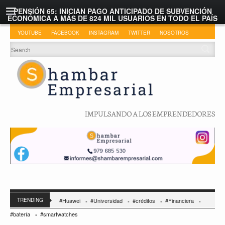
PENSIÓN 65: INICIAN PAGO ANTICIPADO DE SUBVENCIÓN
ECONÓMICA A MÁS DE 824 MIL USUARIOS EN TODO EL PAÍS
YOUTUBE
FACEBOOK
INSTAGRAM
TWITTER
NOSOTROS
IMPULSANDO A LOS EMPRENDEDORES
TRENDING
#Huawei
#Universidad
#créditos
#Financiera
#batería
#smartwatches