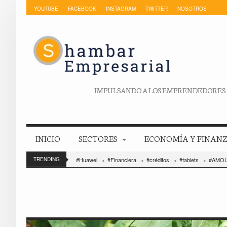
YOUTUBE
FACEBOOK
INSTAGRAM
TWITTER
NOSOTROS
IMPULSANDO A LOS EMPRENDEDORES
INICIO
SECTORES
ECONOMÍA Y FINAN
TRENDING
#Huawei
#Financiera
#créditos
#tablets
#AMO