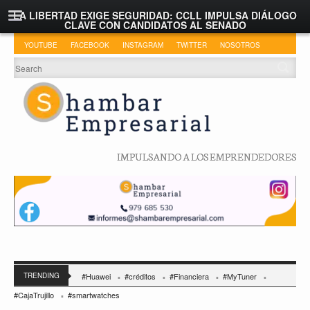
LA LIBERTAD EXIGE SEGURIDAD: CCLL IMPULSA DIÁLOGO
CLAVE CON CANDIDATOS AL SENADO
YOUTUBE
FACEBOOK
INSTAGRAM
TWITTER
NOSOTROS
IMPULSANDO A LOS EMPRENDEDORES
TRENDING
#Huawei
#créditos
#Financiera
#MyTuner
#CajaTrujillo
#smartwatches