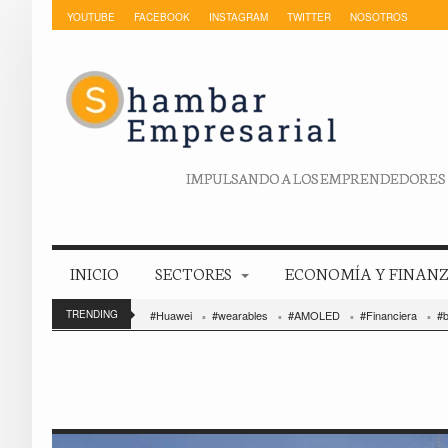
YOUTUBE
FACEBOOK
INSTAGRAM
TWITTER
NOSOTROS
IMPULSANDO A LOS EMPRENDEDORES
INICIO
SECTORES
ECONOMÍA Y FINAN
TRENDING
#Huawei
#wearables
#AMOLED
#Financiera
#b