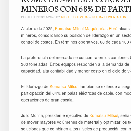
MINEROS CON 68% DE PART
POSTED ON 23/01/2026 BY
MIGUEL GUEVARA
NO HAY COMENTARIOS
Al cierre de 2025,
Komatsu-Mitsui Maquinarias Perú
alcanz
mineros, consolidando su posición de liderazgo en un secto
control de costos. En términos operativos, 68 de cada 10
La preferencia del mercado se concentra en los camiones 
300 toneladas. Estos equipos responden a la demanda de l
capacidad, alta confiabilidad y menor costo en el ciclo de vi
El liderazgo de
Komatsu-Mitsui
también se extiende al seg
participación del 64% en palas eléctricas de cable, con m
operaciones de gran escala.
Julio Molina, presidente ejecutivo de
Komatsu-Mitsui
, seña
de mover mayores volúmenes de material y optimizar los t
soluciones que combinen altos niveles de producción con may