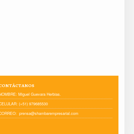
CONTÁCTANOS
NOMBRE: Miguel Guevara Herbias.
CELULAR: (+51) 979685530
CORREO: prensa@shambarempresarial.com