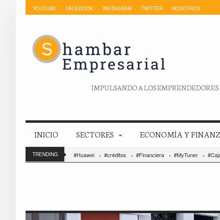
YOUTUBE
FACEBOOK
INSTAGRAM
TWITTER
NOSOTROS
IMPULSANDO A LOS EMPRENDEDORES
INICIO
SECTORES
ECONOMÍA Y FINAN
TRENDING
#Huawei
#créditos
#Financiera
#MyTuner
#Caja